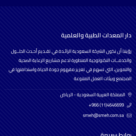
دار المعدات الطبية والعلمية
رؤيتنا أن نكون الشركة السعودية الرائـدة في تقـديم أحـدث الحلــول
والخدمــات التكنولوجية المتطورة لدعم مشاريع الرعاية الصحية
والتموين، التي تسهم في تعزيز مفهوم جودة الحياة واستدامتها في
المجتمع وبيئات العمل المتنوعة
المملكة العربية السعودية - الرياض
+966 (11)4646699
smeh@smeh.com.sa
روابط سريعة