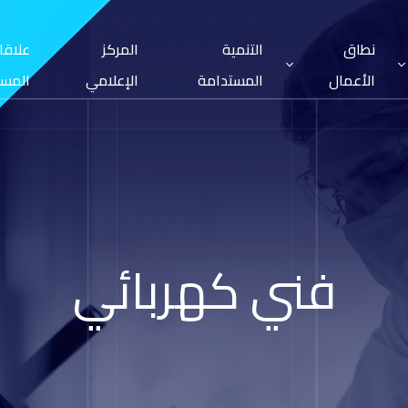
نطاق
التنمية
المركز
علاقا
الأعمال
المستدامة
الإعلامي
المست
فني كهربائي