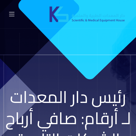
رئيس دار المعدات
لـ أرقام: صافي أرباح