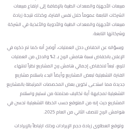
مبيعات الأجهزة والمعدات الطبية بالإضافة إلى ارتفاع مبيعات
الشركات التابعة عموماً خلال نفس الفترة، وكذلك نتيجة زيادة
مبيعات الأجهزة والمعدات الطبية والأدوية والأغذية في الشركة
وشركاتها التابعة.
وبسؤاله عن انخفاض دخل العمليات، أوضح أنه كما تم ذكره في
الإعلان بانخفاض نسبة هامش الربح بـ 2% والدخل من العمليات
للربع، تبعاً لانخفاض إجمالي هامش ربح المشاريع نظراً لانتهاء
الفترة التشغيلية لبعض المشاريع وأيضاً البدء باستلام مشاريع
جديدة مما استدعى تكوين بعض المخصصات المرتبطة بالمشاريع
التشغيلية لمجابهة أية تكاليف محتملة من تسليم واستلام
المشاريع حيث إنه من المتوقع حسب الخطة التشغيلية تحسن في
هوامش الربح للنصف الثاني من العام 2025.
وتوقع العطاوي زيادة حجم الإيرادات وذلك ارتباطاً بالإيرادات