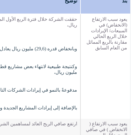
بند
توضيح
يعود سبب الارتفاع
(الانخفاض) في
ريال،
المبيعات/ الإيرادات
خلال الربع الحالي
مقارنة بالربع المماثل
من العام السابق
وبانخفاض قدره (29,6) مليون ريال يعادل ما نسبته (13,4%) مقارنة بالربع المماثل من العام السابق،
مليون ريال،
مدفوعةً بالنمو في إيرادات الشركات التابعة بمبلغ (4.2
بالإضافة إلى إيرادات المشاريع الجديدة والتي ساهمت 
يعود سبب الارتفاع (
ارتفع صافي الربح العائد لمساهمين الشركة خلا
الانخفاض ) في صافي