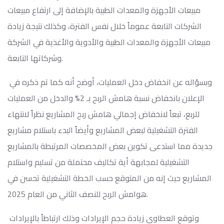
مبيعات الأجهزة والمعدات الطبية بالإضافة إلى ارتفاع مبيعات
الشركات التابعة عموماً خلال نفس الفترة، وكذلك نتيجة زيادة
مبيعات الأجهزة والمعدات الطبية والأدوية والأغذية في الشركة
وشركاتها التابعة.
وبسؤاله عن انخفاض دخل العمليات، أوضح أنه كما تم ذكره في
الإعلان بانخفاض نسبة هامش الربح بـ 2% والدخل من العمليات
للربع، تبعاً لانخفاض إجمالي هامش ربح المشاريع نظراً لانتهاء
الفترة التشغيلية لبعض المشاريع وأيضاً البدء باستلام مشاريع
جديدة مما استدعى تكوين بعض المخصصات المرتبطة بالمشاريع
التشغيلية لمجابهة أية تكاليف محتملة من تسليم واستلام
المشاريع حيث إنه من المتوقع حسب الخطة التشغيلية تحسن في
هوامش الربح للنصف الثاني من العام 2025.
وتوقع العطاوي زيادة حجم الإيرادات وذلك ارتباطاً بالإيرادات